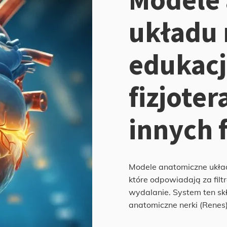
układu
edukacj
fizjote
innych
Modele anatomiczne ukła
które odpowiadają za filt
wydalanie. System ten skł
anatomiczne nerki (Renes) 